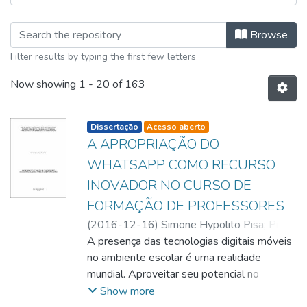
Browsing Programa de Pós-Graduação
Browse
Filter results by typing the first few letters
Now showing
1 - 20 of 163
listelement.badge.dso-type
Dissertação
Acesso aberto
A APROPRIAÇÃO DO
WHATSAPP COMO RECURSO
INOVADOR NO CURSO DE
FORMAÇÃO DE PROFESSORES
(
2016-12-16
)
Simone Hypolito Pisa
;
Prof.
Dr. Elias Estevão Goulart
A presença das tecnologias digitais móveis
;
Prof. Dr. Elias
Estevão Goulart
no ambiente escolar é uma realidade
;
Profa. Dra. Adriana
Barroso Azevedo
mundial. Aproveitar seu potencial no
;
Prof. Dr. Alan César Belo
Angeluci
processo educativo é uma discussão atual,
Show more