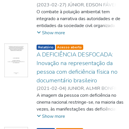
(
2023-02-27
)
JÚNIOR, EDSON FÁVERO
;
Minciotti, Silvio Augusto
O combate à poluição ambiental tem
integrado a narrativa das autoridades e de
entidades da sociedade civil organizada.
Entretanto, grande parcela da população
Show more
não demonstra ter incorporado em seu
comportamento diário ações que
listelement.badge.dso-type
Relatório
Acesso aberto
correspondam a esse propósito. Como
A DEFICIÊNCIA DESFOCADA:
parte desse contexto, notamos que as
Inovação na representação da
embalagens contribuem fortemente para a
pessoa com deficiência física no
geração de resíduos sólidos, os quais, pela
documentário brasileiro
dificuldade de coleta e inadequação de sua
destinação final, agravam a deterioração
(
2021-02-04
)
JUNIOR, ALMIR BONFIM
;
ambiental. Assim sendo, o objetivo geral
Cardoso, João Batista Freitas
A imagem da pessoa com deficiência no
desse trabalho foi desenvolver um Roteiro
cinema nacional restringe-se, na maioria das
de um Plano de Marketing Social que
vezes, às manifestações das deficiências
possibilite sensibilizar a sociedade acerca da
aplicadas aos personagens, bem como nos
Show more
importância do consumo de produtos que
argumentos fílmicos. Raramente encontra-