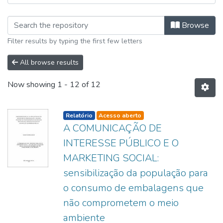
Browsing Programa de Pós-Graduação
Browse
Filter results by typing the first few letters
All browse results
Now showing
1 - 12 of 12
listelement.badge.dso-type
Relatório
Acesso aberto
A COMUNICAÇÃO DE
INTERESSE PÚBLICO E O
MARKETING SOCIAL:
sensibilização da população para
o consumo de embalagens que
não comprometem o meio
ambiente