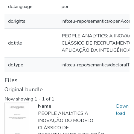
dc.language
por
dc.rights
info:eu-repo/semantics/openAcces
PEOPLE ANALYTICS: A INOVA
dc.title
CLÁSSICO DE RECRUTAMENTO
APLICAÇÃO DA INTELIGÊNCIA
dc.type
info:eu-repo/semantics/doctoralTh
Files
Original bundle
Now showing
1 - 1 of 1
Name:
Down
PEOPLE ANALYTICS A
load
INOVAÇÃO DO MODELO
CLÁSSICO DE