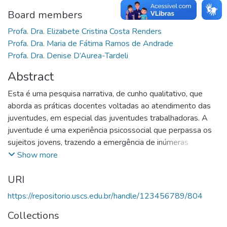
Board members
Profa. Dra. Elizabete Cristina Costa Renders
Profa. Dra. Maria de Fátima Ramos de Andrade
Profa. Dra. Denise D’Aurea-Tardeli
Abstract
Esta é uma pesquisa narrativa, de cunho qualitativo, que
aborda as práticas docentes voltadas ao atendimento das
juventudes, em especial das juventudes trabalhadoras. A
juventude é uma experiência psicossocial que perpassa os
sujeitos jovens, trazendo a emergência de inúmeras
vivências. Por consequência, há múltiplas juventudes, este é
Show more
um termo plural. No cenário educacional da atualidade,
URI
torna-se importante compreender como a escola e a
educação compreendem as juventudes e como consideram
https://repositorio.uscs.edu.br/handle/123456789/804
seus conhecimentos e vivências na construção dos currículos
Collections
e no desenvolvimento das estratégias de aprendizagem.