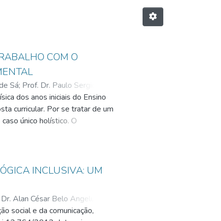
TRABALHO COM O
MENTAL
 de Sá
;
Prof. Dr. Paulo Sergio
sica dos anos iniciais do Ensino
a curricular. Por se tratar de um
aso único holístico. O
tiveram sua elaboração fundada na
s revelaram conhecimentos
nto motor da criança. A partir
ociadas ao desenvolvimento da
ÓGICA INCLUSIVA: UM
e e a construção teórica sobre o
oduto final, elaboramos uma
 Dr. Alan César Belo Angeluci
;
idida em quatro encontros, cada um
ão social e da comunicação,
da dissertação. Criamos, assim,