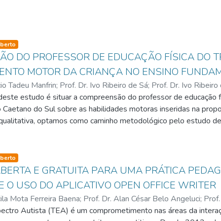
so-type
berto
ÃO DO PROFESSOR DE EDUCAÇÃO FÍSICA DO 
ENTO MOTOR DA CRIANÇA NO ENSINO FUNDA
io Tadeu Manfrin
;
Prof. Dr. Ivo Ribeiro de Sá
;
Prof. Dr. Ivo Ribeiro
 deste estudo é situar a compreensão do professor de educação fí
Kathya Maria Ayres de Godoy
Caetano do Sul sobre as habilidades motoras inseridas na propost
qualitativa, optamos como caminho metodológico pelo estudo de c
ta de dados foi composto por entrevistas semiestruturadas que 
imento motor. Os principais resultados obtidos pelas entrevista
fessores sobre as questões teóricas relacionadas ao desenvolvime
so-type
berto
 incertezas, imprecisões e dificuldades foram identificadas, ass
BERTA E GRATUITA PARA UMA PRÁTICA PEDAG
rificamos aproximações e distanciamentos entre o discurso docent
 O USO DO APLICATIVO OPEN OFFICE WRITER
or, proposta nas orientações curriculares do município. Como pr
cila Mota Ferreira Baena
;
Prof. Dr. Alan César Belo Angeluci
;
Prof.
o continuada para os professores de educação física, que foi div
 Cristina Costa Renders
ectro Autista (TEA) é um comprometimento nas áreas da interaç
;
Prof. Dra. Roseli de Deus Lopes
mática específica que dialogava com o tema e com os objetivos 