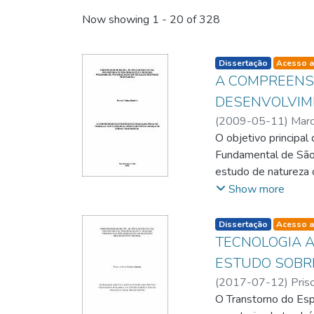
Now showing
1 - 20 of 328
listelement.badge.d
Dissertação
Acesso a
A COMPREENS
DESENVOLVIM
(
2009-05-11
)
Marc
Garcia
O objetivo principal
;
Profa. Dra. 
Fundamental de São 
estudo de natureza 
instrumento de cole
Show more
teoria de desenvolv
superficiais dos pro
listelement.badge.d
Dissertação
Acesso a
desta lacuna, outras
TECNOLOGIA A
criança. Por fim, ve
ESTUDO SOBRE
desenvolvimento mot
(
2017-07-12
)
Pris
proposta de formaçã
Prof. Dra. Elizabete
O Transtorno do Esp
apresentando uma te