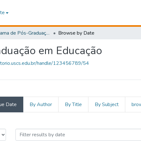
te
Programa de Pós-Graduação em Educação
Browse by Date
aduação em Educação
sitorio.uscs.edu.br/handle/123456789/54
ue Date
By Author
By Title
By Subject
brow
e Pós-Graduação em Educaçã