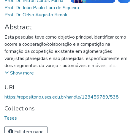
Prof. Dr. Milton Carlos Farina
Prof. Dr. João Paulo Lara de Siqueira
Prof. Dr. Celso Augusto Rimoli
Abstract
Esta pesquisa teve como objetivo principal identificar como
ocorre a cooperação/colaboração e a competição na
formação da coopetição existente em aglomerações
varejistas planejadas e não planejadas, especificamente em
dois segmentos do varejo - automóveis e móveis, atuantes
na Região Metropolitana de São Paulo (SP). Buscou-se
Show more
ainda propor um modelo de influência da cooperação e da
URI
competição na coopetição existente em aglomerados
varejistas planejados e não planejados, bem como
https://repositorio.uscs.edu.br/handle/123456789/538
identificar a influência da Cooperação/colaboração e da
Collections
competição na coopetição e se existem diferenças
significativas entre aglomerados varejistas planejados e não
Teses
planejados em relação à competição, cooperação e
coopetição. Para tanto, como método de pesquisa foi
Full item page