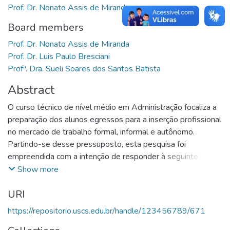
Prof. Dr. Nonato Assis de Miranda
Board members
Prof. Dr. Nonato Assis de Miranda
Prof. Dr. Luis Paulo Bresciani
Profª. Dra. Sueli Soares dos Santos Batista
Abstract
O curso técnico de nível médio em Administração focaliza a
preparação dos alunos egressos para a inserção profissional
no mercado de trabalho formal, informal e autônomo.
Partindo-se desse pressuposto, esta pesquisa foi
empreendida com a intenção de responder à seguinte
indagação: como o curso técnico de nível médio em
Show more
Administração contribui para a inserção profissional de seus
URI
egressos? Como objetivo geral, procurou-se investigar e
analisar a formação tecno-profissional e a inserção no
https://repositorio.uscs.edu.br/handle/123456789/671
mercado de trabalho de alunos egressos do curso técnico