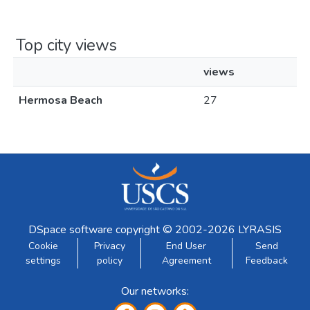
Top city views
views
Hermosa Beach
27
DSpace software
copyright © 2002-2026
LYRASIS
Cookie
Privacy
End User
Send
settings
policy
Agreement
Feedback
Our networks: