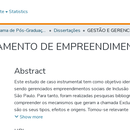
te
Statistics
Programa de Pós-Graduação em Administração
Dissertações
AMENTO DE EMPREENDIME
Abstract
Este estudo de caso instrumental tem como objetivo iden
sendo gerenciados empreendimentos sociais de Inclusão 
São Paulo. Para tanto, foram realizadas pesquisas bibliográ
compreender os mecanismos que geram a chamada Exclus
são os seus tipos, efeitos e origens. Tornou-se relevante 
como empresas através de medidas de Responsabilidade 
Show more
podem combater a Exclusão Social isoladamente ou em p