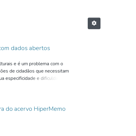
com dados abertos
lturais e é um problema com o
hões de cidadãos que necessitam
ua especificidade e dificuldades?
de, que vão desde tapar buracos
eladoria. Essa pesquisa teve como
ara conectar a comunidade às
e eficiente. Esse estudo teve
a do acervo HiperMemo
ipalmente o aplicativo
via outro problema a ser
juntas somam uma fatia considerável