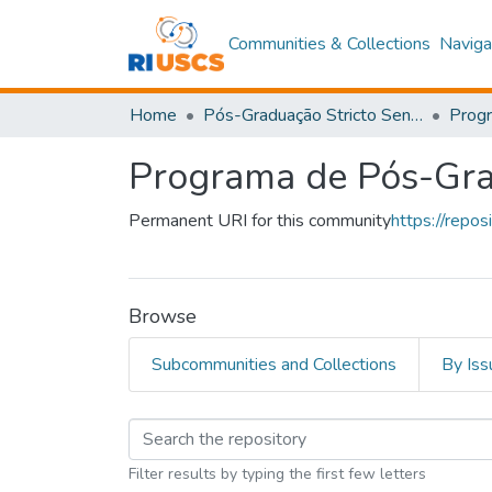
Communities & Collections
Naviga
Home
Pós-Graduação Stricto Sensu
Programa de Pós-Gra
Permanent URI for this community
https://repo
Browse
Subcommunities and Collections
By Iss
Browsing Programa d
Filter results by typing the first few letters