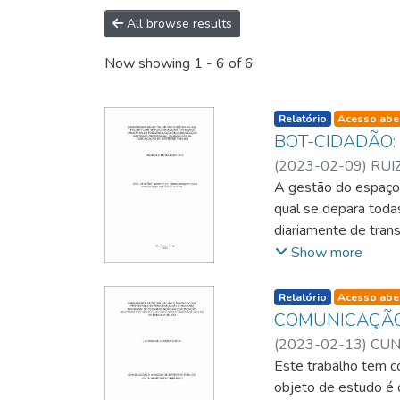
All browse results
Now showing
1 - 6 of 6
listelement.badge.d
Relatório
Acesso abe
BOT-CIDADÃO: g
(
2023-02-09
)
RUI
A gestão do espaço 
qual se depara toda
diariamente de trans
Há ainda toda uma g
Show more
de rua até garantir 
objetivo estudar um
listelement.badge.d
Relatório
Acesso abe
administrações regi
COMUNICAÇÃO E
como base a dificuld
(
2023-02-13
)
CUN
disponibilizado pela
Este trabalho tem c
administrado: a falt
objeto de estudo é 