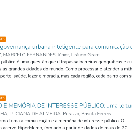
so-type
rto
overnança urbana inteligente para comunicação 
Z, MARCELO FERNANDES
;
Júnior, Liráucio Girardi
público é uma questão que ultrapassa barreiras geográficas e cu
s as grandes cidades do mundo. Como processar e atender a mil
porte, saúde, lazer e moradia, mas cada região, cada bairro com s
ama de serviços necessários para o bom andamento de uma cida
a limpeza do espaço público e muitos outros serviços ligados à z
a alternativa de Tecnologia de Informação e Comunicação (TIC) p
so-type
rto
onais no atendimento de zeladoria pública de forma mais simples 
 MEMÓRIA DE INTERESSE PÚBLICO: uma leitur
ade da população de usar os canais tradicionais oferecidos, princ
HA, LUCIANA DE ALMEIDA
;
Perazzo, Priscila Ferreira
 administração, mas no decorrer da pesquisa descobriu-se que ha
omo tema a comunicação e a memória de interesse público. O
a de literacia digital das comunidades periféricas da cidade, que 
o acervo HiperMemo, formado a partir de dados de mais de 20