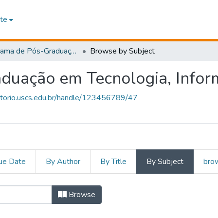
te
Programa de Pós-Graduação em Tecnologia, Informação e Comunicação
Browse by Subject
duação em Tecnologia, Info
sitorio.uscs.edu.br/handle/123456789/47
ue Date
By Author
By Title
By Subject
brow
e Pós-Graduação em Tecnol
Browse