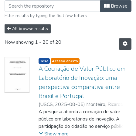
Browsing Programa de Pós-Graduação
Browse
Filter results by typing the first few letters
All browse results
Now showing
1 - 20 of 20
listelement.badge.dso-type
Tese
Acesso aberto
A Cocriação de Valor Público em
Laboratório de Inovação: uma
perspectiva comparativa entre
Brasil e Portugal
(
USCS
,
2025-08-05
)
Monteiro, Ricardo
Aladim
A pesquisa aborda a cocriação de valor
;
Farina, Milton Carlos
público em laboratórios de inovação. A
participação do cidadão no serviço público é
uma área em evolução, impulsionada por
Show more