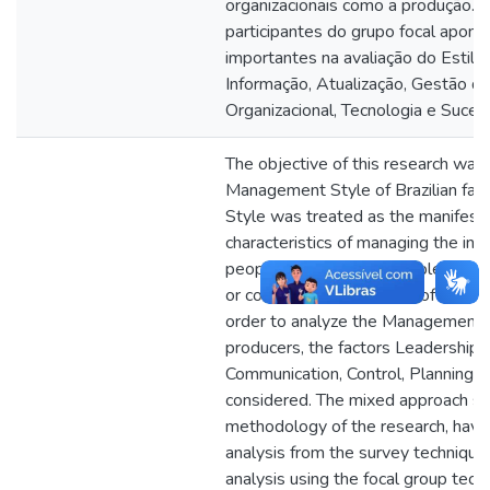
organizacionais como a produção. 
participantes do grupo focal apont
importantes na avaliação do Estilo
Informação, Atualização, Gestão d
Organizacional, Tecnologia e Sucess
The objective of this research was 
Management Style of Brazilian fa
Style was treated as the manifesta
characteristics of managing the in
people and between people and th
or collective of managers of a given
order to analyze the Management St
producers, the factors Leadership, 
Communication, Control, Planning 
considered. The mixed approach su
methodology of the research, havin
analysis from the survey technique 
analysis using the focal group tech