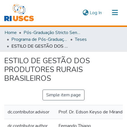
(current)
Log In
Communities & Collections
Home
Pós-Graduação Stricto Sensu
Navigate
Programa de Pós-Graduação em Administração
Teses
ESTILO DE GESTÃO DOS PRODUTORES RURAIS BRASILEIROS
Statistics
ESTILO DE GESTÃO DOS
PRODUTORES RURAIS
BRASILEIROS
Simple item page
dc.contributor.advisor
Prof. Dr. Edson Keyso de Miranda
dc.contributor.author
Fernando Thiago