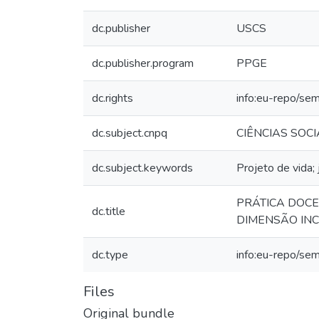
dc.publisher
USCS
dc.publisher.program
PPGE
dc.rights
info:eu-repo/se
dc.subject.cnpq
CIÊNCIAS SOCIAI
dc.subject.keywords
Projeto de vida; 
PRÁTICA DOCE
dc.title
DIMENSÃO INC
dc.type
info:eu-repo/se
Files
Original bundle