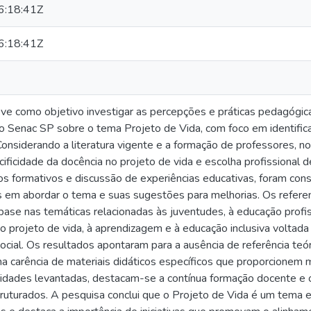
:18:41Z
:18:41Z
eve como objetivo investigar as percepções e práticas pedagógi
Senac SP sobre o tema Projeto de Vida, com foco em identifica
Considerando a literatura vigente e a formação de professores, n
cificidade da docência no projeto de vida e escolha profissiona
s formativos e discussão de experiências educativas, foram co
s em abordar o tema e suas sugestões para melhorias. Os referen
ase nas temáticas relacionadas às juventudes, à educação profi
 projeto de vida, à aprendizagem e à educação inclusiva voltada
social. Os resultados apontaram para a ausência de referência te
a carência de materiais didáticos específicos que proporcionem 
ssidades levantadas, destacam-se a contínua formação docente e
ruturados. A pesquisa conclui que o Projeto de Vida é um tema 