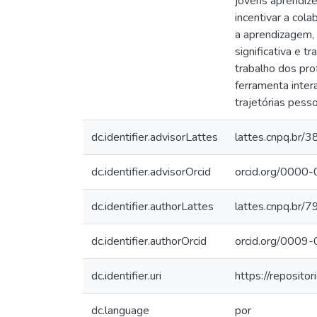
jovens aprendize
incentivar a col
a aprendizagem,
significativa e 
trabalho dos pr
ferramenta inter
trajetórias pesso
dc.identifier.advisorLattes
lattes.cnpq.b
dc.identifier.advisorOrcid
orcid.org/000
dc.identifier.authorLattes
lattes.cnpq.b
dc.identifier.authorOrcid
orcid.org/000
dc.identifier.uri
https://reposit
dc.language
por