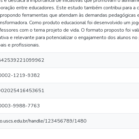
s e destaca a importância de iniciativas que promovam o alinhame
aboração entre educadores. Este estudo também contribui para a 
 propondo ferramentas que atendam às demandas pedagógicas e
transformadora. Como produto educacional foi desenvolvido um jog
ofessores com o tema projeto de vida. O formato proposto foi v
ativa e relevante para potencializar o engajamento dos alunos n
ais e profissionais.
r/3842539221099962
0-0002-1219-9382
r/7902025416453651
9-0003-9988-7763
orio.uscs.edu.br/handle/123456789/1480