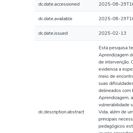
dc.date.accessioned
2025-08-29T16
dc.date.available
2025-08-29T16
dc.date.issued
2025-02-13
Esta pesquisa t
Aprendizagem do 
de intervenção. 
evidencia a espe
meio de encontro
suas dificuldade
delineados com b
Aprendizagem, ao
vulnerabilidade 
dc.description.abstract
Vida, além de um
principais nece
pedagógicos est