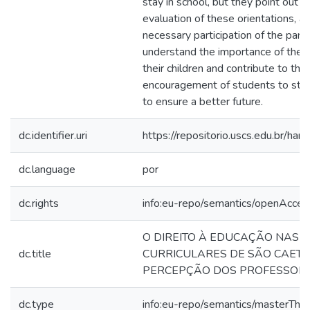
stay in school, but they point out t
evaluation of these orientations, a
necessary participation of the pare
understand the importance of the sc
their children and contribute to th
encouragement of students to stay
to ensure a better future.
dc.identifier.uri
https://repositorio.uscs.edu.br/
dc.language
por
dc.rights
info:eu-repo/semantics/openAcces
O DIREITO À EDUCAÇÃO NAS 
dc.title
CURRICULARES DE SÃO CAETA
PERCEPÇÃO DOS PROFESSOR
dc.type
info:eu-repo/semantics/masterThes