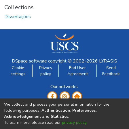
Collections
Dissertações
DSpace software
copyright © 2002-2026
LYRASIS
Cookie
Privacy
End User
Send
settings
policy
Agreement
Feedback
Our networks:
We collect and process your personal information for the
following purposes:
Authentication, Preferences,
Acknowledgement and Statistics
.
To learn more, please read our
privacy policy
.
Developed by: