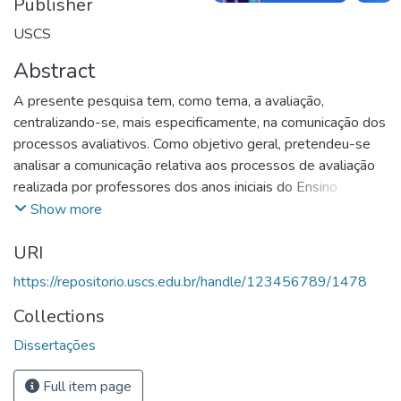
Publisher
USCS
Abstract
A presente pesquisa tem, como tema, a avaliação,
centralizando-se, mais especificamente, na comunicação dos
processos avaliativos. Como objetivo geral, pretendeu-se
analisar a comunicação relativa aos processos de avaliação
realizada por professores dos anos iniciais do Ensino
Fundamental para os alunos, gestão escolar e famílias, bem
Show more
como identificar as contribuições desses profissionais para
URI
melhorar tais fluxos. Para tanto, utilizaram-se, como
metodologia, elementos da pesquisa qualitativa e
https://repositorio.uscs.edu.br/handle/123456789/1478
colaborativa, com base em sessões reflexivas, das quais
Collections
advieram dados coletados pelo Observatório de Educação
do Grande ABC. Participaram do estudo nove professoras
Dissertações
de ensino fundamental, anos iniciais. Quanto ao referencial
teórico, ele se fundamentou em aspectos da “literacia em
Full item page