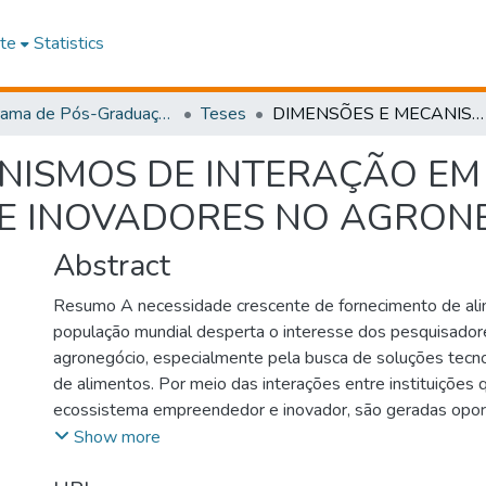
te
Statistics
Programa de Pós-Graduação em Administração
Teses
DIMENSÕES E MECANISMOS DE INTERAÇÃO EM ECOSSISTEMAS EMPREENDEDORES E INOVADORES NO AGRONEGÓCIO
NISMOS DE INTERAÇÃO EM
E INOVADORES NO AGRON
Abstract
Resumo A necessidade crescente de fornecimento de ali
população mundial desperta o interesse dos pesquisador
agronegócio, especialmente pela busca de soluções tecn
de alimentos. Por meio das interações entre instituiçõe
ecossistema empreendedor e inovador, são geradas opor
empreendedores. O presente estudo tem como objetivo id
Show more
dimensões e os mecanismos de interação que caracteriz