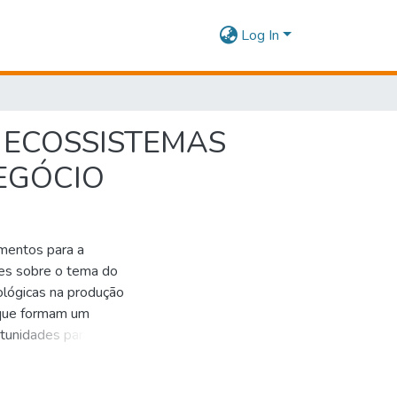
Log In
 ECOSSISTEMAS
EGÓCIO
mentos para a
es sobre o tema do
ológicas na produção
s que formam um
tunidades para os
entificar as
am o Ecossistema