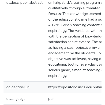
dc.description.abstract
on Kirkpatrick's training program e
qualitatively, through automated co
Results: The knowledge learned dur
of the educational game had a posit
=0.799) when teaching content abo
nephrology. The variables with the 
with the perception of knowledge 
satisfaction and relevance. The act
as having a clear objective, invitin
engagement by the students Concl
objective was achieved, having de
educational tool for everyday use, i
serious game, aimed at teaching clin
nephrology.
dc.identifier.uri
https://repositorio.uscs.edu.br/
dc.language
por