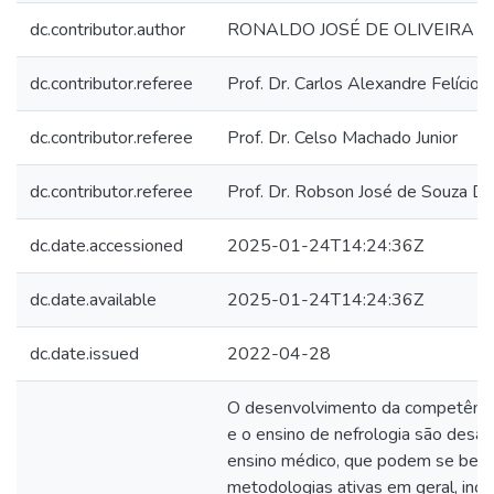
dc.contributor.author
RONALDO JOSÉ DE OLIVEIRA 
dc.contributor.referee
Prof. Dr. Carlos Alexandre Felício B
dc.contributor.referee
Prof. Dr. Celso Machado Junior
dc.contributor.referee
Prof. Dr. Robson José de Souza D
dc.date.accessioned
2025-01-24T14:24:36Z
dc.date.available
2025-01-24T14:24:36Z
dc.date.issued
2022-04-28
O desenvolvimento da competência d
e o ensino de nefrologia são desaf
ensino médico, que podem se benef
metodologias ativas em geral, incl