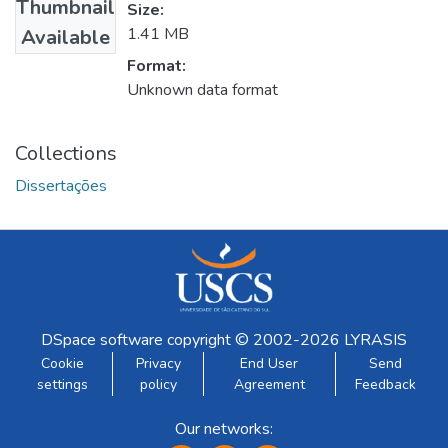
Thumbnail
Size:
1.41 MB
Available
Format:
Unknown data format
Collections
Dissertações
DSpace software
copyright © 2002-2026
LYRASIS
Cookie
Privacy
End User
Send
settings
policy
Agreement
Feedback
Our networks: