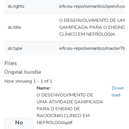
dc.rights
info:eu-repo/semantics/openAcces
O DESENVOLVIMENTO DE UMA 
dc.title
GAMIFICADA PARA O ENSINO D
CLÍNICO EM NEFROLOGIA.
dc.type
info:eu-repo/semantics/masterThes
Files
Original bundle
Now showing
1 - 1 of 1
Name:
Down
O DESENVOLVIMENTO DE
load
UMA ATIVIDADE GAMIFICADA
PARA O ENSINO DE
RACIOCÍNIO CLÍNICO EM
No
NEFROLOGIApdf