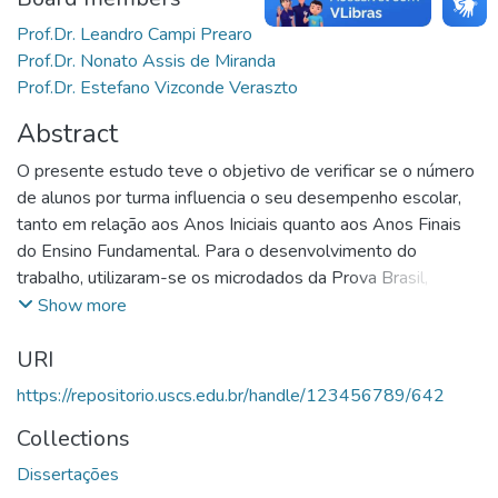
Prof.Dr. Leandro Campi Prearo
Prof.Dr. Nonato Assis de Miranda
Prof.Dr. Estefano Vizconde Veraszto
Abstract
O presente estudo teve o objetivo de verificar se o número
de alunos por turma influencia o seu desempenho escolar,
tanto em relação aos Anos Iniciais quanto aos Anos Finais
do Ensino Fundamental. Para o desenvolvimento do
trabalho, utilizaram-se os microdados da Prova Brasil,
referente ao ano de 2017. Assim, a partir de dados de
Show more
pesquisas anteriormente realizadas sobre o tema,
URI
verificaram-se diversos caminhos a seguir, a fim de obter o
resultado desejado. Optou-se, então, pela utilização do
https://repositorio.uscs.edu.br/handle/123456789/642
modelo estatístico de Propense Score Matching, com o
Collections
estimador Nearest Neighboor Matching. Dessa forma, foi
possível agrupar as turmas em clusters por grau de
Dissertações
semelhança. A métrica usada para auxiliar no agrupamento