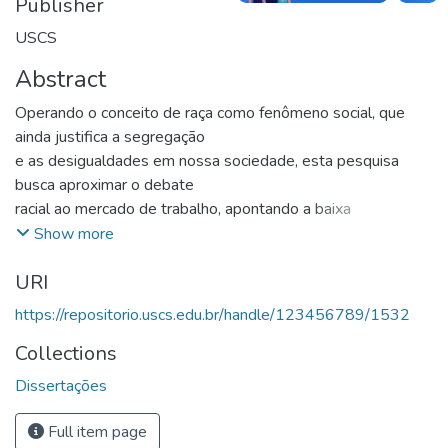
Publisher
USCS
Abstract
Operando o conceito de raça como fenômeno social, que
ainda justifica a segregação
e as desigualdades em nossa sociedade, esta pesquisa
busca aproximar o debate
racial ao mercado de trabalho, apontando a baixa
representatividade dos negros nos
Show more
espaços de tomada de decisão, como resultado do
URI
processo discriminatório sofrido
por eles em sua trajetória profissional, decorrente do
https://repositorio.uscs.edu.br/handle/123456789/1532
racismo estrutural. Dessa forma,
Collections
o objetivo principal foi compreender como a comunicação de
interesse público pode
Dissertações
ser utilizada de forma inovadora nas organizações para
contribuir no processo de
Full item page