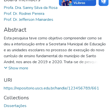
Profa. Dra. Sanny Silva da Rosa
Prof. Dr. Rodnei Pereira
Prof. Dr. Jefferson Mainardes
Abstract
Esta pesquisa teve como objetivo compreender como se
deu a interlocução entre a Secretaria Municipal de Educação
e as unidades escolares no processo de execução do novo
currículo de ensino fundamental do município de Santo
André, nos anos de 2019 e 2020. Trata-se de pesquisa de
abordagem qualitativa, que conciliou análise documental
Show more
com dados extraídos de relatos de coordenadoras
URI
pedagógicas em um Grupo de Discussão e de entrevista
com uma representante da SME. O trabalho aborda a
https://repositorio.uscs.edu.br/handle/123456789/661
construção histórica e a concepção de currículo adotada pela
Collections
rede a partir da Base Nacional Comum Curricular (BNCC) e
as percepções das coordenadoras sobre esse processo,
Dissertações
inclusive em meio à pandemia. Quanto ao tratamento teórico