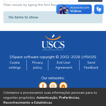
Filter results by typing the first few letters
No items to show.
DSpace software
copyright © 2002-2026
LYRASIS
Cookie
Privacy
End User
Send
settings
policy
Agreement
Feedback
Our networks:
Coletamos e processamos suas informações pessoais para os
seguintes propósitos:
Autenticação, Preferências,
Reconhecimento e Estatísticas
.