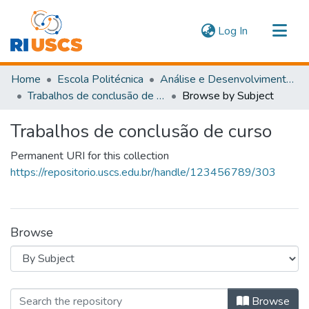
(current)
Log In
Communities & Collections
Home
Escola Politécnica
Análise e Desenvolvimento de Sistemas
Navigate
Trabalhos de conclusão de curso
Browse by Subject
Trabalhos de conclusão de curso
Permanent URI for this collection
https://repositorio.uscs.edu.br/handle/123456789/303
Browse
Browsing Trabalhos de conclusão de 
Browse