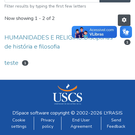
Filter results by typing the first few letters
Now showing
1 - 2 of 2
HUMANIDADES E RELIGIÃO::Disciplinas
1
de história e filosofia
teste
1
DSpace software
copyright © 2002-2026
LYRASIS
Cookie
Privacy
End User
Send
settings
policy
Agreement
Feedback