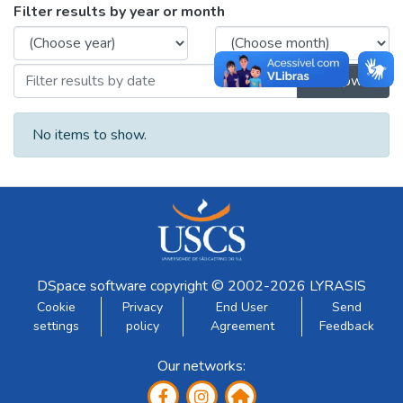
Browsing Trabalhos apresentados em
Filter results by year or month
Browse
No items to show.
DSpace software
copyright © 2002-2026
LYRASIS
Cookie
Privacy
End User
Send
settings
policy
Agreement
Feedback
Our networks: