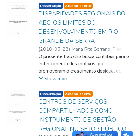
listelement.badge.dso-type
Dissertação
Acesso aberto
DISPARIDADES REGIONAIS DO
ABC: OS LIMITES DO
DESENVOLVIMENTO EM RIO
GRANDE DA SERRA
(
2010-05-28
)
Maria Rita Serrano
;
Prof. Dr.
Luis Paulo Bresciani
O presente trabalho busca contribuir para o
;
Luis Paulo Bresciani
;
Leonel Mazzali
entendimento dos motivos que
;
Nadia Somekh
promoveram o crescimento desigual do
Município de Rio Grande da Serra, quando
Show more
comparado a outros Municípios da Região
do Grande ABC. É efetuado o resgate
listelement.badge.dso-type
Dissertação
Acesso aberto
histórico de fatores que determinaram tanto
CENTROS DE SERVIÇOS
os limites geográficos quanto o
COMPARTILHADOS COMO
desenvolvimento social, político e
INSTRUMENTO DE GESTÃO
econômico da Região. Por meio de
REGIONAL NO SETOR PÚBLICO
indicadores socioeconômicos, bem como