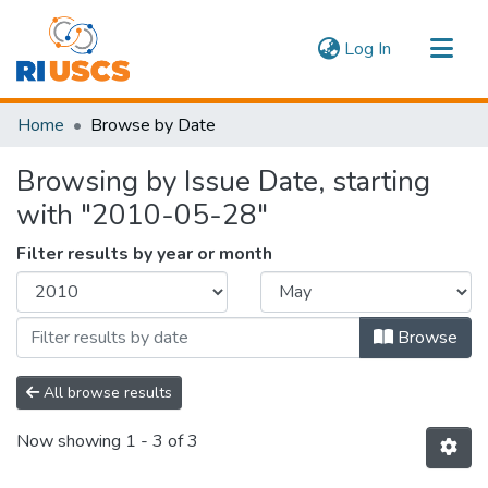
(current)
Log In
Communities & Collections
Home
Browse by Date
Navigate
Browsing by Issue Date, starting
with "2010-05-28"
Filter results by year or month
Browse
All browse results
Now showing
1 - 3 of 3