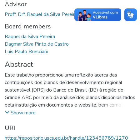
Advisor
Profª. Drª. Raquel da Silva Pereira
Board members
Raquel da Silva Pereira
Dagmar Silva Pinto de Castro
Luis Paulo Bresciani
Abstract
Este trabalho proporcionou uma reflexão acerca das
contribuições dos planos de desenvolvimento regional
sustentável (DRS) do Banco do Brasil (BB) à região do
Grande ABC por meio da análise dos planos disponibilizados
pela instituição em documentos e website, bem como pelas
entrevistas realizadas junto aos stakeholders dos planos.
Show more
Procedeu-se à pesquisa bibliográfica onde os conceitos de
URI
desenvolvimento, desenvolvimento regional,
desenvolvimento sustentável e desenvolvimento regional
https://repositorio.uscs.edu.br/handle/123456789/1270