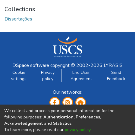
Collections
Dissertações
DSpace software
copyright © 2002-2026
LYRASIS
Cookie
Privacy
End User
Send
settings
policy
Agreement
Feedback
Our networks:
We collect and process your personal information for the
following purposes:
Authentication, Preferences,
Acknowledgement and Statistics
.
To learn more, please read our
privacy policy
.
Developed by: