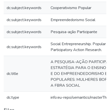
dc.subject.keywords
Cooperativismo Popular
dc.subject.keywords
Empreendedorismo Social
dc.subject.keywords
Pesquisa-ação Participante
Social Entrepreneurship. Popular c
dc.subject.keywords
Participatory Action Research.
A PESQUISA-AÇÃO PARTICIP
ESTRATÉGIA PARA O ENSINO 
dc.title
E DO EMPREENDEDORISMO E
POPULARES: MULHERES BORD
A FBRA SOCIAL
dc.type
info:eu-repo/semantics/masterThes