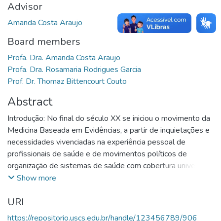
Advisor
Amanda Costa Araujo
Board members
Profa. Dra. Amanda Costa Araujo
Profa. Dra. Rosamaria Rodrigues Garcia
Prof. Dr. Thomaz Bittencourt Couto
Abstract
Introdução: No final do século XX se iniciou o movimento da
Medicina Baseada em Evidências, a partir de inquietações e
necessidades vivenciadas na experiência pessoal de
profissionais de saúde e de movimentos políticos de
organização de sistemas de saúde com cobertura universal,
muito em função da demanda generalizada por mudanças na
Show more
formação profissional. Nos últimos 20 anos, a Prática
URI
Baseada em Evidências, termo expandido para incluir outras
áreas da saúde, está sendo cada vez mais integrada como
https://repositorio.uscs.edu.br/handle/123456789/906