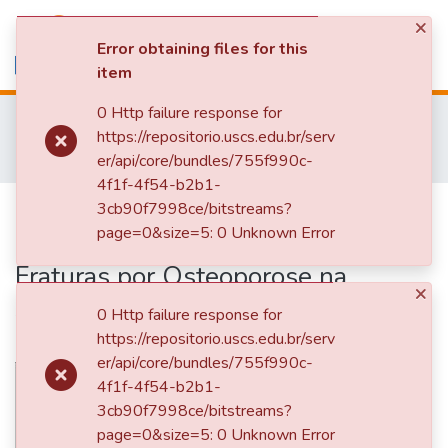
×
(current)
Log In
Error obtaining files for this
item
Communities & Collections
0 Http failure response for
Home
Pós-Graduação Stricto Sensu
https://repositorio.uscs.edu.br/serv
Navigate
Programa de Pós-Graduação em Ensino em Saúde
Dissertações
er/api/core/bundles/755f990c-
Diretriz Operacional para Identificação Precoce do Risco de Fraturas por Osteoporose na Atenção Primária à Saúde Utilizando a Ferramenta FRAX
Statistics
4f1f-4f54-b2b1-
Diretriz Operacional para
3cb90f7998ce/bitstreams?
page=0&size=5: 0 Unknown Error
Identificação Precoce do Risco de
Fraturas por Osteoporose na
×
Atenção Primária à Saúde
0 Http failure response for
Utilizando a Ferramenta FRAX
https://repositorio.uscs.edu.br/serv
er/api/core/bundles/755f990c-
4f1f-4f54-b2b1-
3cb90f7998ce/bitstreams?
page=0&size=5: 0 Unknown Error