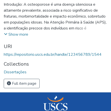
Introdução: A osteoporose é uma doença silenciosa e
altamente prevalente, associada a risco significativo de
fraturas, morbimortalidade e impacto econômico, sobretudo
em populações idosas. Na Atenção Primária à Saúde (APS),
a identificação precoce dos indivíduos em risco é
fundamental, mas ainda pouco explorada. A ferramenta
Show more
FRAX®, validada internacionalmente, permite estimar o
URI
risco de fraturas osteoporóticas em 10 anos, com potencial
aplicação na triagem de pacientes. Objetivo: Desenvolver
https://repositorio.uscs.edu.br/handle/123456789/1544
diretriz operacional voltada à identificação precoce do risco
Collections
de fraturas por osteoporose na APS utilizando a ferramenta
FRAX®. Metodologia: Estudo metodológico desenvolvido
Dissertações
em etapas sequenciais: revisão de escopo sobre o uso do
FRAX® na APS; elaboração de um treinamento baseado
Full item page
em metodologias ativas; implementação do treinamento em
uma Unidade Básica de Saúde em Campina Grande/PB;
avaliação do produto com profissionais da ESF e estudantes
de medicina; estruturação da diretriz operacional.