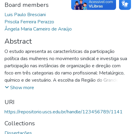
Board members
Luis Paulo Bresciani
Priscila Ferreira Perazzo
Ângela Maria Carneiro de Araújo
Abstract
O estudo apresenta as características da participação
política das mulheres no movimento sindical e investiga sua
participação nas instâncias de organização e direção com
foco em três categorias do ramo profissional: Metalúrgico,
químico e de vestuário. A escolha da Região do Grande ABC
como cenário da pesquisa se justifica pelo seu peso
Show more
econômico e político - berço do "novo sindicalismo" e de
URI
movimentos sociais que contribuíram no processo de
redemocratização do País. Procuramos identificar as
https://repositorio.uscs.edu.br/handle/123456789/1141
possibilidades e os limites do debate das relações de
Collections
gênero e sua articulação com as propostas do movimento
de mulheres e com o feminismo no interior dos sindicatos.
Dissertações