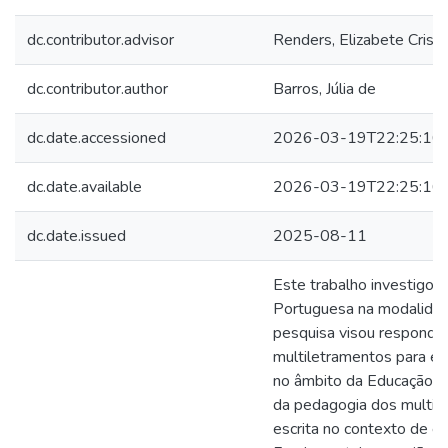
dc.contributor.advisor
Renders, Elizabete Cristi
dc.contributor.author
Barros, Júlia de
dc.date.accessioned
2026-03-19T22:25:16
dc.date.available
2026-03-19T22:25:16
dc.date.issued
2025-08-11
Este trabalho investigou
Portuguesa na modalidade
pesquisa visou responder
multiletramentos para en
no âmbito da Educação Bi
da pedagogia dos multil
escrita no contexto de es