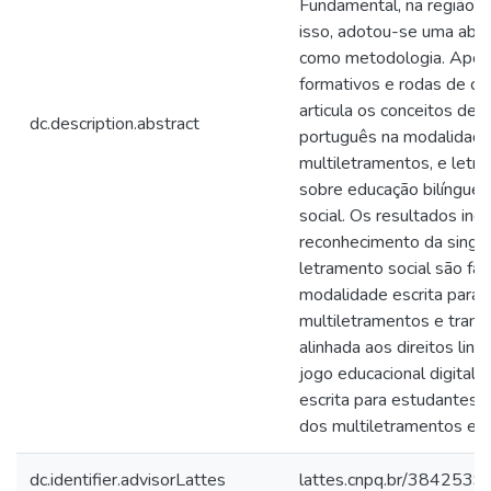
Fundamental, na região d
isso, adotou-se uma abo
como metodologia. Após l
formativos e rodas de con
articula os conceitos de 
dc.description.abstract
português na modalidade e
multiletramentos, e letr
sobre educação bilíngue 
social. Os resultados ind
reconhecimento da singul
letramento social são fat
modalidade escrita para 
multiletramentos e transl
alinhada aos direitos li
jogo educacional digital 
escrita para estudantes 
dos multiletramentos e le
dc.identifier.advisorLattes
lattes.cnpq.br/38425