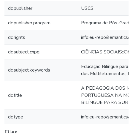
dc.publisher
USCS
dc.publisher.program
Programa de Pós-Gradu
dc.rights
info:eu-repo/semantics/
dc.subject.cnpq
CIÊNCIAS SOCIAIS::Ciênc
Educação Bilíngue para S
dc.subject.keywords
dos Multiletramentos; Le
A PEDAGOGIA DOS MU
dc.title
PORTUGUESA NA MOD
BILÍNGUE PARA SURD
dc.type
info:eu-repo/semantics/
Files