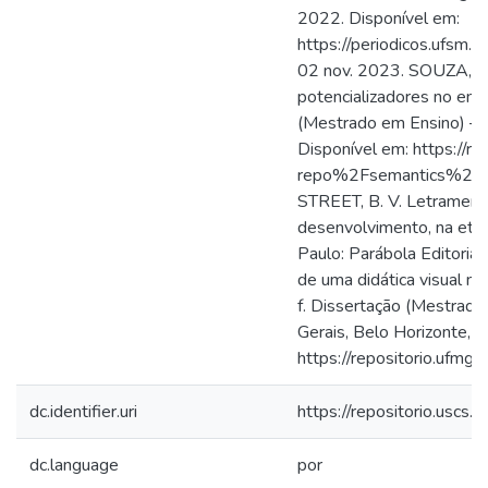
dc.identifier.uri
https://repositorio.usc
dc.language
por