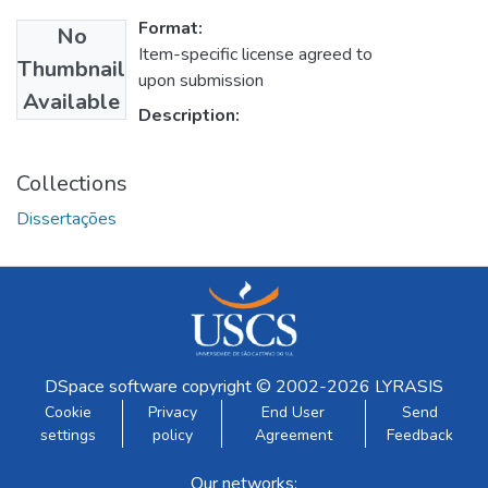
Format:
No
Item-specific license agreed to
Thumbnail
upon submission
Available
Description:
Collections
Dissertações
DSpace software
copyright © 2002-2026
LYRASIS
Cookie
Privacy
End User
Send
settings
policy
Agreement
Feedback
Our networks: