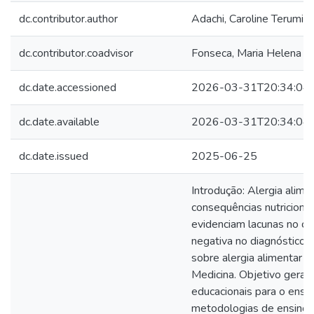
dc.contributor.author
Adachi, Caroline Terumi
dc.contributor.coadvisor
Fonseca, Maria Helena M
dc.date.accessioned
2026-03-31T20:34:04
dc.date.available
2026-03-31T20:34:04
dc.date.issued
2025-06-25
Introdução: Alergia alime
consequências nutriciona
evidenciam lacunas no co
negativa no diagnóstico 
sobre alergia alimentar e
Medicina. Objetivo geral:
educacionais para o ensino
metodologias de ensino