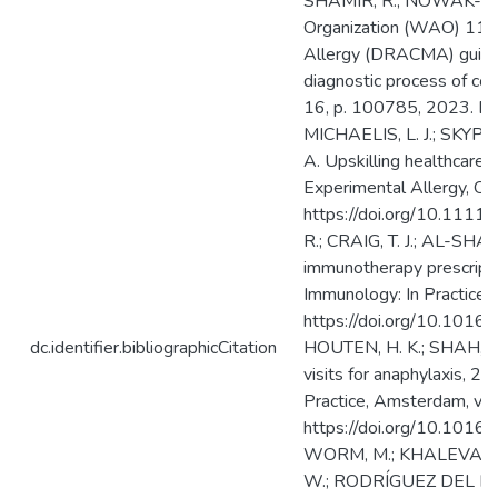
dc.identifier.bibliographicCitation