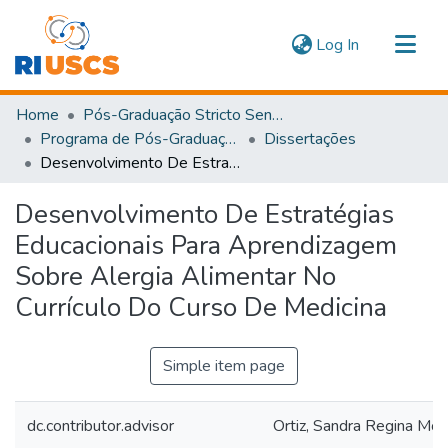
(current)
Log In
Communities & Collections
Home
Pós-Graduação Stricto Sensu
Navigate
Programa de Pós-Graduação em Ensino em Saúde
Dissertações
Desenvolvimento De Estratégias Educacionais Para Aprendizagem Sobre Alergia Alimentar No Currículo Do Curso De Medicina
Statistics
Desenvolvimento De Estratégias
Educacionais Para Aprendizagem
Sobre Alergia Alimentar No
Currículo Do Curso De Medicina
Simple item page
dc.contributor.advisor
Ortiz, Sandra Regina Mot