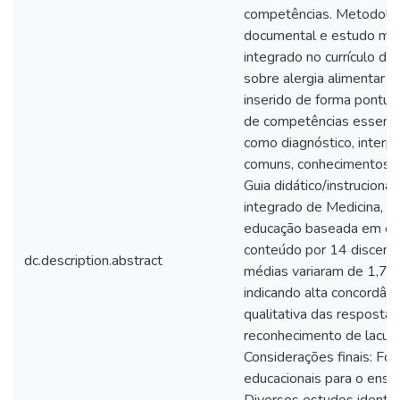
competências. Metodologia
documental e estudo meto
integrado no currículo d
sobre alergia alimentar e
inserido de forma pontua
de competências essenci
como diagnóstico, interp
comuns, conhecimentos nut
Guia didático/instrucional
integrado de Medicina, a
educação baseada em com
conteúdo por 14 discentes
dc.description.abstract
médias variaram de 1,78
indicando alta concordânci
qualitativa das resposta
reconhecimento de lacuna
Considerações finais: Foi
educacionais para o ensin