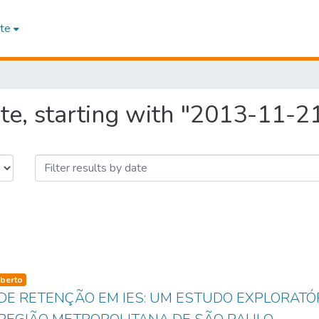
te
te, starting with "2013-11-2
so-type
berto
DE RETENÇÃO EM IES: UM ESTUDO EXPLORATÓR