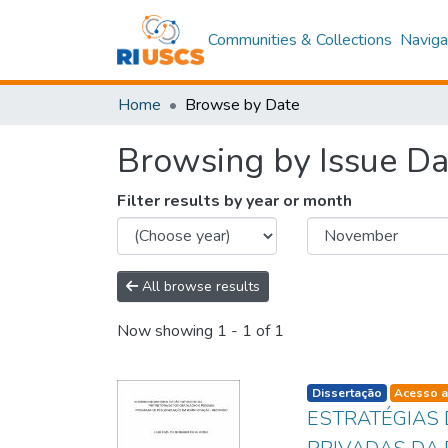
Communities & Collections
Naviga
Home
Browse by Date
Browsing by Issue Da
Filter results by year or month
All browse results
Now showing
1 - 1 of 1
listelement.badge.d
Dissertação
Acesso a
ESTRATÉGIAS 