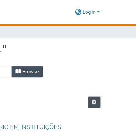
Log In
1"
Browse
IO EM INSTITUIÇÕES