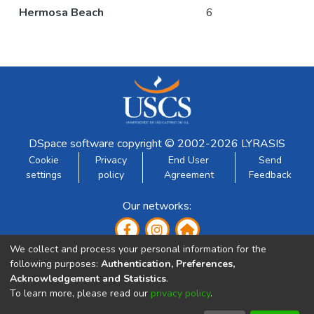
Hermosa Beach
6
DSpace software
copyright © 2002-2026
LYRASIS
Cookie
Privacy
End User
Send
settings
policy
Agreement
Feedback
Our networks:
We collect and process your personal information for the
following purposes:
Authentication, Preferences,
Acknowledgement and Statistics
.
To learn more, please read our
privacy policy
.
Developed by: