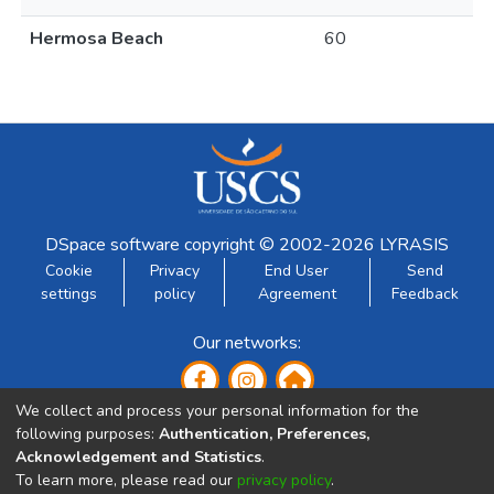
Hermosa Beach
60
DSpace software
copyright © 2002-2026
LYRASIS
Cookie
Privacy
End User
Send
settings
policy
Agreement
Feedback
Our networks:
We collect and process your personal information for the
following purposes:
Authentication, Preferences,
Acknowledgement and Statistics
.
To learn more, please read our
privacy policy
.
Developed by: