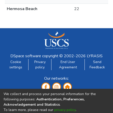
Hermosa Beach
22
DSpace software
copyright © 2002-2026
LYRASIS
Cookie
Privacy
End User
Send
settings
policy
Agreement
Feedback
Our networks:
We collect and process your personal information for the
following purposes:
Authentication, Preferences,
Acknowledgement and Statistics
.
To learn more, please read our
privacy policy
.
Developed by: