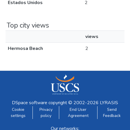
Estados Unidos
2
Top city views
views
Hermosa Beach
2
DSpace software
copyright © 2002-2026
LYRASIS
Cookie
Privacy
End User
Send
settings
policy
Agreement
Feedback
Our networks: