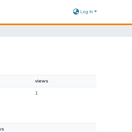
Log In
views
1
ws