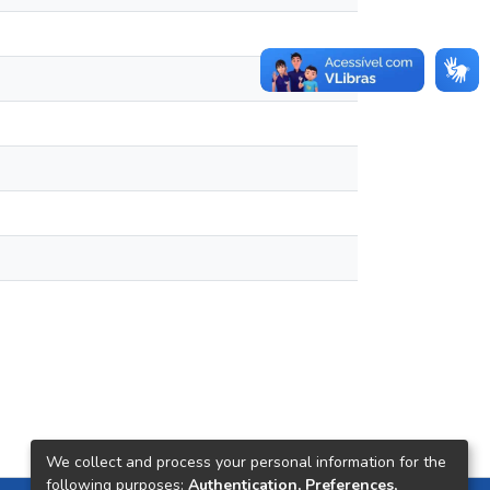
We collect and process your personal information for the
following purposes:
Authentication, Preferences,