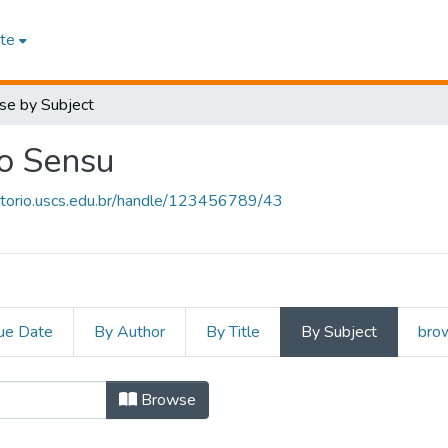
te
se by Subject
o Sensu
sitorio.uscs.edu.br/handle/123456789/43
ue Date
By Author
By Title
By Subject
brow
ão Stricto Sensu by Subject
Browse