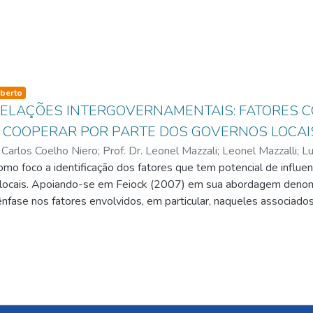
so-type
berto
RELAÇÕES INTERGOVERNAMENTAIS: FATORES 
 COOPERAR POR PARTE DOS GOVERNOS LOCAI
 Carlos Coelho Niero
;
Prof. Dr. Leonel Mazzali
;
Leonel Mazzalli
;
Lu
mo foco a identificação dos fatores que tem potencial de influen
locais. Apoiando-se em Feiock (2007) em sua abordagem denomin
nfase nos fatores envolvidos, em particular, naqueles associados
as e geográficas das comunidades. O objeto de estudo são 644 m
a identificação dos objetivos utilizou-se como variável dependen
dependentes o porte do município (população), receita tributária mu
ipal per capita, receitas de transferências intergovernamentais pe
ípio pertencer ou não a um aglomerado urbano. Na análise dos dado
 para acordos de desenvolvimento; o teste de Mann-Whitney para