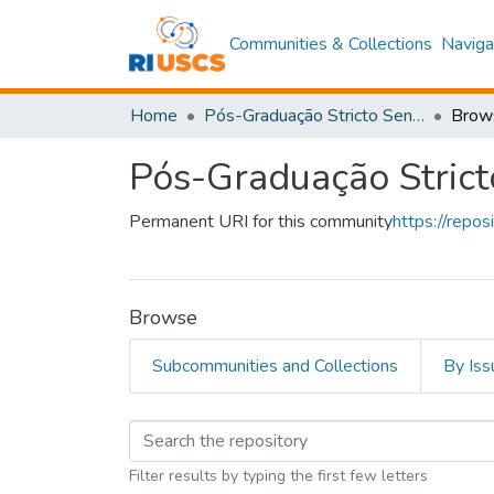
Communities & Collections
Naviga
Home
Pós-Graduação Stricto Sensu
Brow
Pós-Graduação Strict
Permanent URI for this community
https://repo
Browse
Subcommunities and Collections
By Iss
Browsing Pós-Graduaç
Filter results by typing the first few letters