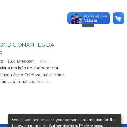
CONDICIONANTES DA
S
iz Paulo Bresciani
;
Peter Kevin
ciar a decisão de cooperar por
ada Ação Coletiva Institucional,
 às características econômicas,
unicípios do Estado de São Paulo.
te a intenção ou não de cooperar
nicipal per capita, PIB per capita,
r capita, vínculo empregatício na
s utilizou-se a técnica de
We collect and process your personal information for the
 acordos de saúde. Salienta-se
following purposes:
Authentication, Preferences,