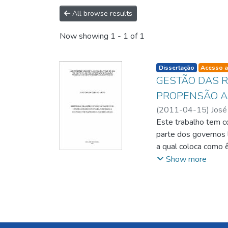
All browse results
Now showing
1 - 1 of 1
listelement.badge.d
Dissertação
Acesso a
GESTÃO DAS 
PROPENSÃO A
(
2011-04-15
)
José
Spink
Este trabalho tem co
parte dos governos 
a qual coloca como ê
fiscais, demográfic
Show more
Ressalta-se que par
e, como variáveis in
dívida fundada munic
indústria e, o munic
regressão logística