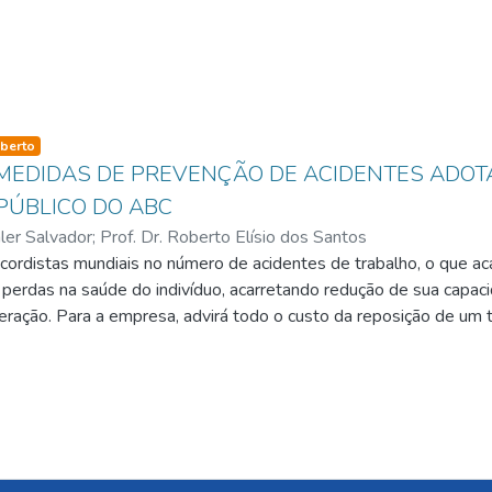
so-type
berto
 MEDIDAS DE PREVENÇÃO DE ACIDENTES ADO
PÚBLICO DO ABC
ler Salvador
;
Prof. Dr. Roberto Elísio dos Santos
ecordistas mundiais no número de acidentes de trabalho, o que a
 perdas na saúde do indivíduo, acarretando redução de sua capaci
ração. Para a empresa, advirá todo o custo da reposição de um t
 e avaliação, passando pelo treinamento na função e até o atingi
eria esperar pela continuidade do trabalho do funcionário afasta
ar quais são as medidas de prevenção de acidentes do trabalho a
da região do ABC paulista; verificar quais as medidas para preve
mportantes pelos gestores de segurança destas empresas, além
; confrontar as medidas de prevenção que os gestores de segur