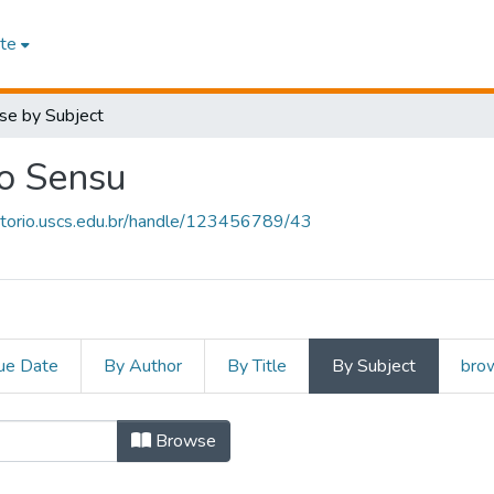
te
se by Subject
o Sensu
sitorio.uscs.edu.br/handle/123456789/43
ue Date
By Author
By Title
By Subject
brow
ão Stricto Sensu by Subject 
Browse