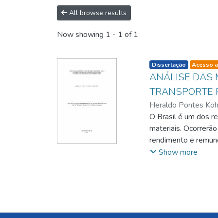
All browse results
Now showing
1 - 1 of 1
listelement.badge.d
Dissertação
Acesso a
ANÁLISE DAS
TRANSPORTE 
Heraldo Pontes Koh
O Brasil é um dos r
materiais. Ocorrerão
rendimento e remune
processo de seleção
Show more
produção que se pod
foram três: verific
transporte coletivo 
consideradas mais i
preferidas por eles