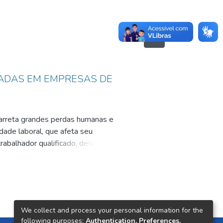
TADAS EM EMPRESAS DE
carreta grandes perdas humanas e
dade laboral, que afeta seu
rabalhador qualificado, desde o
mento do nível de qualidade e de
do. Os objetivos da pesquisa
dotadas pelas empresas de
nção de acidentes do trabaho são
 de quais seriam as medidas
We collect and process your personal information for the
ança das empresas pesquisadas
following purposes:
Authentication, Preferences,