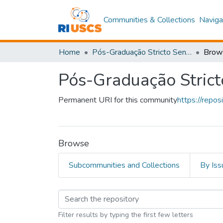
Communities & Collections
Naviga
Home
Pós-Graduação Stricto Sensu
Brow
Pós-Graduação Strict
Permanent URI for this community
https://repo
Browse
Subcommunities and Collections
By Iss
Browsing Pós-Graduaç
Filter results by typing the first few letters