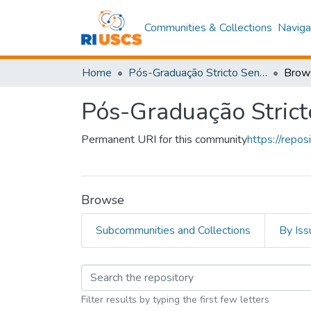
Communities & Collections
Naviga
Home
Pós-Graduação Stricto Sensu
Brow
Pós-Graduação Strict
Permanent URI for this community
https://repo
Browse
Subcommunities and Collections
By Iss
Browsing Pós-Graduaç
Filter results by typing the first few letters