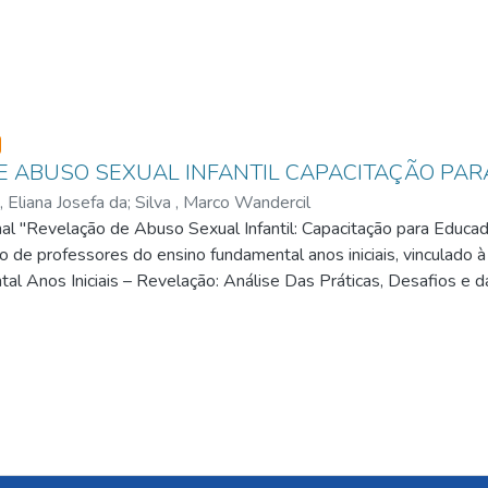
so-type
E ABUSO SEXUAL INFANTIL CAPACITAÇÃO PA
, Eliana Josefa da
;
Silva , Marco Wandercil
al "Revelação de Abuso Sexual Infantil: Capacitação para Educa
 de professores do ensino fundamental anos iniciais, vinculado à
al Anos Iniciais – Revelação: Análise Das Práticas, Desafios e
ustificase pela necessidade de preparar os educadores para lidar
o uma abordagem sensível, eficaz e embasada em estratégias de 
os participantes para identificar sinais de abuso, realizar escuta a
ncial teórico se apoia nas metodologias ativas, promovendo um en
e na construção do conhecimento. A metodologia inclui exposiçõ
des práticas, garantindo um aprendizado dinâmico e aplicado à re
ateriais didáticos, como planos de aula temáticos e uma cartil