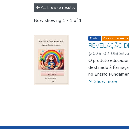
All browse results
Now showing
1 - 1 of 1
listelement.badge.d
Outro
Acesso aberto
REVELAÇÃO D
(
2025-02-05
)
Silva
O produto educacion
destinado à formação
no Ensino Fundament
do ABC Paulista". J
Show more
infantil, promovend
objetivo é capacitar 
adequados. O refere
protagonismo docent
discussões e ativida
complementado por m