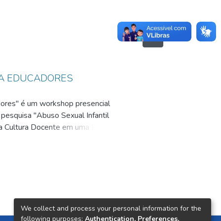
RA EDUCADORES
dores" é um workshop presencial
 pesquisa "Abuso Sexual Infantil
 da Cultura Docente em uma Escola
 com a revelação de abuso sexual
proteção e acolhimento. O
tiva e seguir os protocolos legais
sino interativo que incentiva o
es dialogadas, simulações,
alidade escolar. O produto é
We collect and process your personal information for the
ha com orientações detalhadas
following purposes:
Authentication, Preferences,