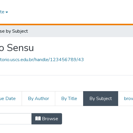
te
se by Subject
o Sensu
sitorio.uscs.edu.br/handle/123456789/43
ue Date
By Author
By Title
By Subject
brow
ão Stricto Sensu by Subject "
Browse