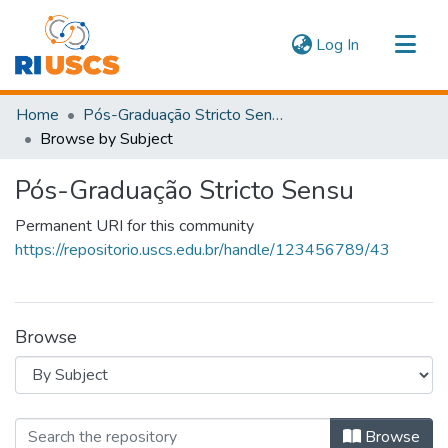
(current)
Log In
Communities & Collections
Home
Pós-Graduação Stricto Sensu
Navigate
Browse by Subject
Pós-Graduação Stricto Sensu
Permanent URI for this community
https://repositorio.uscs.edu.br/handle/123456789/43
Browse
Browsing Pós-Graduação Stricto Sens
Browse