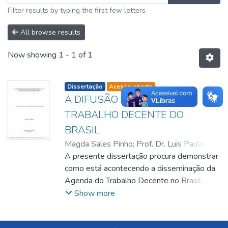
Filter results by typing the first few letters
All browse results
Now showing
1 - 1 of 1
listelement.badge.dso-type
Dissertação
Acesso aberto
A DIFUSÃO DA AGENDA DO
TRABALHO DECENTE DO
BRASIL
Magda Sales Pinho
;
Prof. Dr. Luis Paulo
Bresciani
A presente dissertação procura demonstrar
;
Wilson Amorim
;
Antonio Carlos
Gil
como está acontecendo a disseminação da
;
Luis Paulo Bresciani
Agenda do Trabalho Decente no Brasil.
Trata-se de um conceito novo, originado na
Show more
preocupação da OIT - Organização
Internacional do Trabalho com a crescente