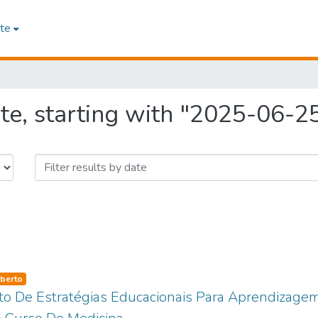
te
te, starting with "2025-06-2
so-type
berto
o De Estratégias Educacionais Para Aprendizagem