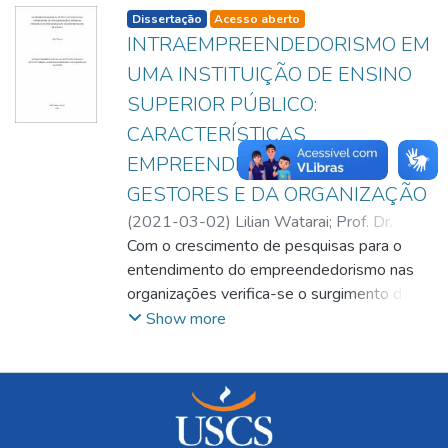
listelement.badge.dso-type
Dissertação
Acesso aberto
INTRAEMPREENDEDORISMO EM
UMA INSTITUIÇÃO DE ENSINO
SUPERIOR PÚBLICO:
CARACTERÍSTICAS
EMPREENDEDORAS DOS
GESTORES E DA ORGANIZAÇÃO
(
2021-03-02
)
Lilian Watarai
;
Prof. Dr.
Milton Carlos Farina
Com o crescimento de pesquisas para o
;
Milton Carlos Farina
;
Edson Keyso de Miranda Kubo
entendimento do empreendedorismo nas
;
Anne
Cristine Chinellato
organizações verifica-se o surgimento do
intraempreendedorismo. O
Show more
intraempreendedorismo pode ser entendido
como a organização que identifica e
desenvolve oportunidades, gerando valor,
sem depender dos recursos disponíveis,
assim os funcionários que aproveitam as