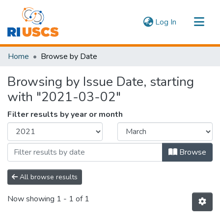
(current)
Log In
Communities & Collections
Home
Browse by Date
Navigate
Browsing by Issue Date, starting
with "2021-03-02"
Filter results by year or month
Browse
All browse results
Now showing
1 - 1 of 1