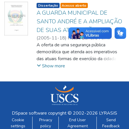
listelement.badge.dso-type
Dissertação
Acesso aberto
A GUARDA MUNICIPAL DE
SANTO ANDRÉ E A AMPLIAÇÃO
DE SUAS ATRIBUIÇÕES
(
2005-11-18
)
Heleni Barreiro Fernandes
de Paiva Lino
A oferta de uma segurança pública
;
Profª. Drª. Priscila Ferreira
Perazzo
democrática que atenda aos imperativos
;
Regina Célia Peoso
;
Luis Paulo
Bresciani
das atuais formas de exercício da cidadania,
;
Priscila F. Perazzo
vem trazendo para o poder local a
Show more
consciência de que uma parte expressiva
dos instrumentos úteis e indispensáveis ao
provimento da segurança pública estão
sobre o controle do município, tendo a
guarda municipal papel preponderante nas
ações de segurança pública. A proposta
DSpace software
copyright © 2002-2026
LYRASIS
desse trabalho é verificar a Guarda Civil
Cookie
Privacy
End User
Send
Municipal de Santo André, denominação civil
settings
policy
Agreement
Feedback
acrescida à corporação no ano de 2001, por