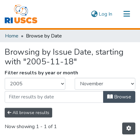
(current)
Log In
Communities & Collections
Home
Browse by Date
Navigate
Browsing by Issue Date, starting
with "2005-11-18"
Filter results by year or month
Browse
All browse results
Now showing
1 - 1 of 1