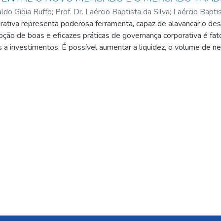
ldo Gioia Ruffo
;
Prof. Dr. Laércio Baptista da Silva
;
Laércio Baptis
ativa representa poderosa ferramenta, capaz de alavancar o d
eaux Junior
ção de boas e eficazes práticas de governança corporativa é fat
s a investimentos. É possível aumentar a liquidez, o volume de neg
es das empresas, diminuindo, assim, a exposição dos retornos da
te trabalho tem por objetivo analisar os efeitos da governança 
comparativa de alguns indicadores, tais como valor da ação, valor
 Novo Mercado e o Mercado Tradicional, durante o período de 20
tadas as principais questões, por meio de levantamento bibliográf
cos, foi feita pesquisa descritiva, do tipo quantitativa, utiliza
pa, buscando comprovar que a empresa com maior nível de práti
foi realizado o Teste de Mann-Whitney de significância estatíst
gmento Novo Mercado e 77 empresas do segmento Mercado Tr
dos, há indícios de que as empresas que adotaram as melhores prá
s acionistas, principalmente junto aos minoritários - podem ter 
tores de riscos externos.