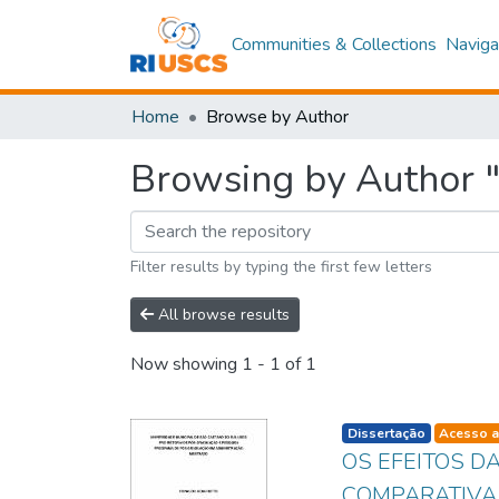
Communities & Collections
Naviga
Home
Browse by Author
Browsing by Author "
Filter results by typing the first few letters
All browse results
Now showing
1 - 1 of 1
listelement.badge.d
Dissertação
Acesso a
OS EFEITOS D
COMPARATIVA