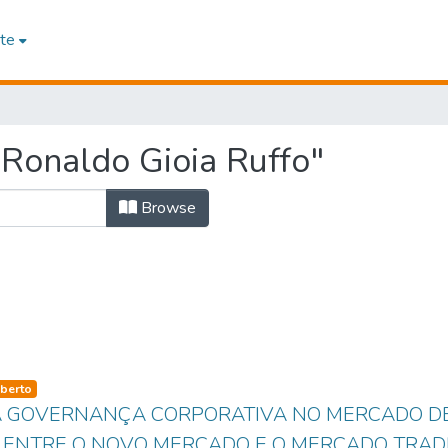
te
Ronaldo Gioia Ruffo"
Browse
so-type
berto
A GOVERNANÇA CORPORATIVA NO MERCADO DE
 ENTRE O NOVO MERCADO E O MERCADO TRAD