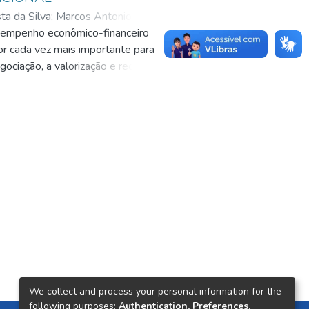
ta da Silva
;
Marcos Antonio
esempenho econômico-financeiro
or cada vez mais importante para
ociação, a valorização e reduzir a
s ações a fatores
corporativa no mercado de ações,
 da empresa e política de
08 a 2011. Para alcance dos
ico e posterior contextualização.
ndo-se como fonte o banco de
cas tem maior valorização pelo
ica (não-paramétrico), envolvendo
adicional da BM&FBovespa. Na
ticas de governança corporativa -
os retornos de suas ações menos
We collect and process your personal information for the
following purposes:
Authentication, Preferences,