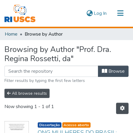
(current)
Log In
Communities & Collections
Home
Browse by Author
Navigate
Browsing by Author "Prof. Dra.
Regina Rossetti, da"
Browse
Filter results by typing the first few letters
All browse results
Now showing
1 - 1 of 1
listelement.badge.dso-type
Dissertação
Acesso aberto
ONG MULHERES DO BRASIL: