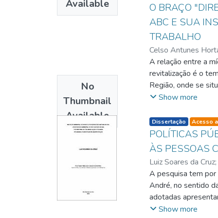
Available
particularmente.
O BRAÇO "DIR
ABC E SUA IN
TRABALHO
Celso Antunes Hort
A relação entre a mí
revitalização é o t
No
Região, onde se situ
reconhecidas por se
Show more
Thumbnail
do Grande ABC. Com
Available
hegemonia e a contr
listelement.badge.d
Dissertação
Acesso a
momento concreto em
POLÍTICAS PÚ
2001 e o modo como 
ÀS PESSOAS C
aspectos subjetivos
Luiz Soares da Cruz
partir de uma visão
A pesquisa tem por o
interesses e contra
André, no sentido da
central na sociedad
adotadas apresentar
cidadania. A constru
Show more