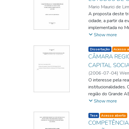
Mario Maurici de Li
A proposta deste tr
cidade, a partir da 
implementada no Mun
da experiência de S
Show more
prefeito Celso Danie
em 1997, quando a 
listelement.badge.d
Dissertação
Acesso a
comparados, posteri
CÂMARA REGI
procurando identific
CAPITAL SOCI
Após esse levantame
(
2006-07-04
)
Wend
da evocação de símb
Augusto Minciotti
O interesse pela rea
utilizando-se dos ve
institucionalidades
mobilizadora que ev
região do Grande ABC
regionais que busca
Show more
presentes os prefei
sociedade civil. De
listelement.badge.d
Tese
Acesso aberto
esforços para super
COMPETÊNCIAS
clima de confiança e