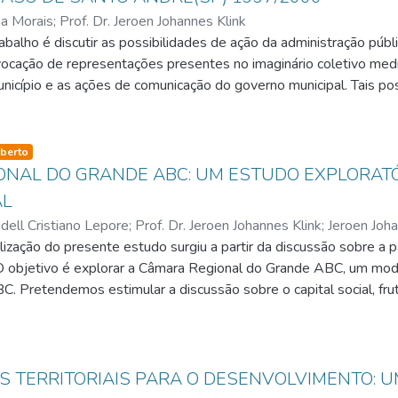
ma Morais
;
Prof. Dr. Jeroen Johannes Klink
abalho é discutir as possibilidades de ação da administração pú
evocação de representações presentes no imaginário coletivo medi
icípio e as ações de comunicação do governo municipal. Tais poss
anto André (SP), durante os anos 1997/2000, quando foi govern
l. O ponto de partida é uma pesquisa qualitativa sobre o imaginár
cidade projetava uma auto-imagem de cidade sem rumo, parada 
so-type
berto
ormente, à auto-imagem andreense aferida em uma pesquisa real
ONAL DO GRANDE ABC: UM ESTUDO EXPLORAT
ar que ações desenvolvidas pela gestão municipal contribuíram pa
AL
nto e análise, o estudo sugere a formulação de hipóteses sobre
ell Cristiano Lepore
;
Prof. Dr. Jeroen Johannes Klink
;
Jeroen Joha
olos presentes no imaginário de uma comunidade - pode agir pa
lização do presente estudo surgiu a partir da discussão sobre a p
ículos de comunicação, das dimensões mediáticas da própria políti
. O objetivo é explorar a Câmara Regional do Grande ABC, um mod
oca o patriotismo urbano da população.
. Pretendemos estimular a discussão sobre o capital social, frut
m soluções para os problemas comuns. Trata-se de um Fórum de 
tos dos sete municípios da região do Grande ABC, o governo esta
staque importante deste estudo é a descrição do protagonismo da
so-type
ar um grave momento de crise pelo qual passou a região nas dé
 TERRITORIAIS PARA O DESENVOLVIMENTO: U
 o fortalecimento das relações sociais que revigoram a produção e