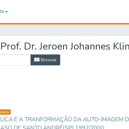
te
rof. Dr. Jeroen Johannes Kli
Browse
so-type
berto
BLICA E A TRANFORMAÇÃO DA AUTO-IMAGEM 
ASO DE SANTO ANDRÉ(SP) 1997/2000