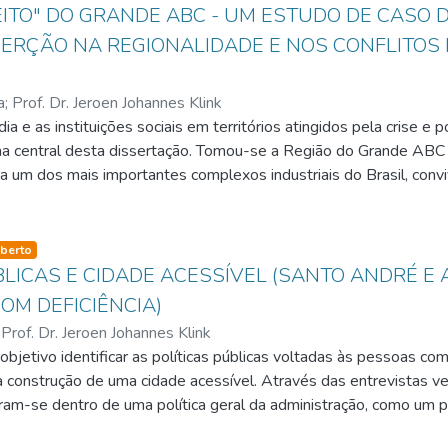
EITO" DO GRANDE ABC - UM ESTUDO DE CASO 
SERÇÃO NA REGIONALIDADE E NOS CONFLITOS
a
;
Prof. Dr. Jeroen Johannes Klink
dia e as instituições sociais em territórios atingidos pela crise e
ema central desta dissertação. Tomou-se a Região do Grande AB
a um dos mais importantes complexos industriais do Brasil, conviv
u peso econômico, social e político como a Volkswagem, o Sindica
 base em conceitos gramscianos do papel da comunicação na di
a-hegemonia, e do recursos à dialética como método de conhecim
so-type
berto
 que estes três personagens se envolvem em conflito de relaç
BLICAS E CIDADE ACESSÍVEL (SANTO ANDRÉ E 
ele foi representado na mídia. O estudo busca entender melhor
OM DEFICIÊNCIA)
 que envolvem a formação de blocos políticos interessados no fo
;
Prof. Dr. Jeroen Johannes Klink
 de desenvolvimento democrático e auto-sustentável. Procura t
bjetivo identificar as políticas públicas voltadas às pessoas com
dições que se colocam diante deveres protagonistas, em especial
 construção de uma cidade acessível. Através das entrevistas ver
e contemporânea.
am-se dentro de uma política geral da administração, como um pr
ção das políticas, voltadas às pessoas com deficiência iniciou-s