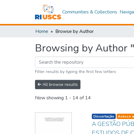
Communities & Collections
Naviga
Home
Browse by Author
Browsing by Author "P
Filter results by typing the first few letters
All browse results
Now showing
1 - 14 of 14
listelement.badge.d
Dissertação
Acesso a
A GESTÃO PÚ
ESTUDOS DE C