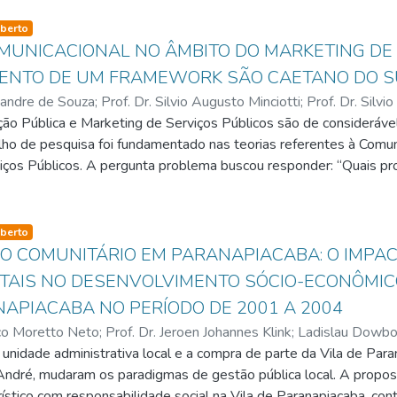
nia e Ação Social e respectivas assessorias de direitos, da mulher
 pessoas com deficiência. Na gestão posterior, esse trabalho fico
so-type
berto
dania no Departamento de Defesa de Direitos da Cidadania. Com
UNICACIONAL NO ÂMBITO DO MARKETING DE 
e a situação da deficiência no município foi possível desenvolve
ENTO DE UM FRAMEWORK SÃO CAETANO DO S
 formulação de políticas de participação e inclusão social das pe
andre de Souza
;
Prof. Dr. Silvio Augusto Minciotti
;
Prof. Dr. Silvio
 fóruns de decisão construídos pelo governo municipal, como po
o Pública e Marketing de Serviços Públicos são de considerável 
eroen Johannes Klink
lítica desenvolvida na cidade de Santo André, embora não pretend
balho de pesquisa foi fundamentado nas teorias referentes à Comun
tras cidades da região e com certeza do país, no sentido de que 
iços Públicos. A pergunta problema buscou responder: “Quais 
nvolvidos para melhorar o processo comunicacional das Adminis
estudo faz uma análise sobre a Comunicação Pública, como direito
cas, perpassando por leis que resguardam esse direito, identific
so-type
berto
, para que o cidadão receba uma comunicação de interesse público
O COMUNITÁRIO EM PARANAPIACABA: O IMPA
espeito do Marketing de Serviços Públicos, que tem papel import
AIS NO DESENVOLVIMENTO SÓCIO-ECONÔMIC
ribuição de considerável relevância na promoção da cidadania e 
NAPIACABA NO PERÍODO DE 2001 A 2004
r o trabalho das Secretarias de Comunicação das prefeituras da R
o Moretto Neto
;
Prof. Dr. Jeroen Johannes Klink
;
Ladislau Dowbo
tas semiestruturadas, com secretários ou responsáveis pela comu
unidade administrativa local e a compra de parte da Vila de Para
 do Campo, São Caetano do Sul, Diadema e Ribeirão Pires. O rote
André, mudaram os paradigmas de gestão pública local. A propo
 acerca das estratégias utilizadas, tipos de mídia, recursos human
stico com responsabilidade social na Vila de Paranapiacaba, cont