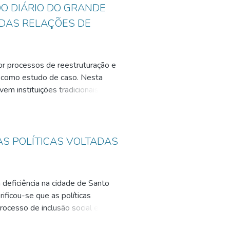
DO DIÁRIO DO GRANDE
 DAS RELAÇÕES DE
 por processos de reestruturação e
C como estudo de caso. Nesta
em instituições tradicionais e
to dos /Metalúrgicos e o Diário
sputa permanente entre a
ento, a pesquisa analisa um
ões do trabalho ocorrido em
AS POLÍTICAS VOLTADAS
 o papel da imprensa e dos
rtalecimento da regionalidade, a
ambém entender o jogo de
 deficiência na cidade de Santo
 da mídia, que ocupa posição
ificou-se que as políticas
ocesso de inclusão social e
e em 1997 com a criação da