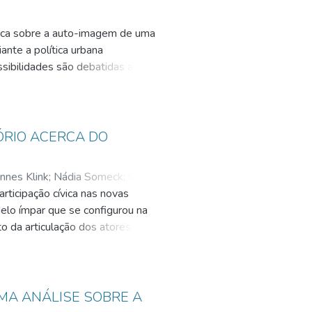
blica sobre a auto-imagem de uma
ante a política urbana
ibilidades são debatidas a partir
ada pela segunda vez pelo
io coletivo andreense, realizada
no tempo. Seus resultados são
izada no início de 2001,
ÓRIO ACERCA DO
ra a transformação verificada.
 como o poder público - partindo
nnes Klink
;
Nádia Someck
;
Silvio
ra transformar sua auto-imagem,
articipação cívica nas novas
ca urbana ou, ainda, da ação
elo ímpar que se configurou na
o da articulação dos atores
articulação regional em que estão
dual, o governo federal e a
 sociedade regional que uniu
cadas de 80 e 90. Relevam-se o
MA ANÁLISE SOBRE A
 reprodução do capital social na