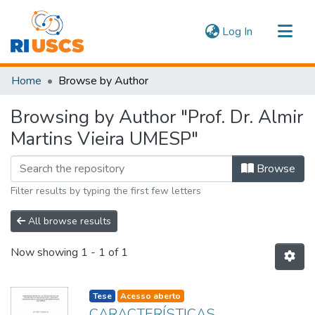
(current)
Log In
Communities & Collections
Home
Browse by Author
Navigate
Browsing by Author "Prof. Dr. Almir
Martins Vieira UMESP"
Browse
Filter results by typing the first few letters
All browse results
Now showing
1 - 1 of 1
listelement.badge.dso-type
Tese
Acesso aberto
CARACTERÍSTICAS