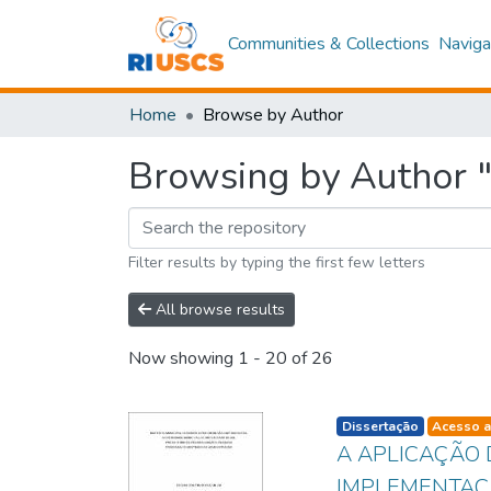
Communities & Collections
Naviga
Home
Browse by Author
Browsing by Author "
Filter results by typing the first few letters
All browse results
Now showing
1 - 20 of 26
listelement.badge.d
Dissertação
Acesso a
A APLICAÇÃO 
IMPLEMENTAÇÃ