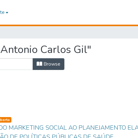
te
Antonio Carlos Gil"
Browse
so-type
berto
DO MARKETING SOCIAL AO PLANEJAMENTO EL
O DE POLÍTICAS PÚBLICAS DE SAÚDE