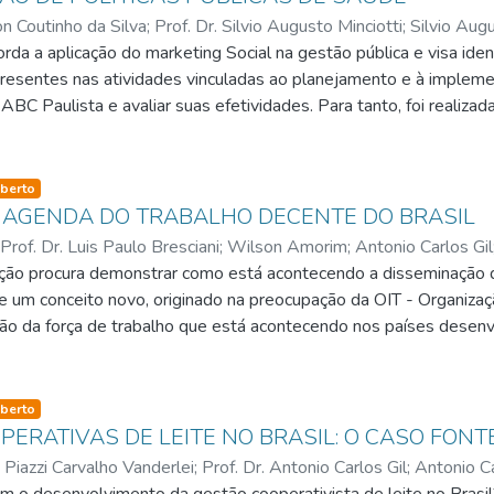
n Coutinho da Silva
;
Prof. Dr. Silvio Augusto Minciotti
;
Silvio Augu
rda a aplicação do marketing Social na gestão pública e visa ident
presentes nas atividades vinculadas ao planejamento e à implemen
BC Paulista e avaliar suas efetividades. Para tanto, foi realizada
os múltiplos, utilizando um instrumento de avaliação dos estági
 por Weinreich (1999), que foi adaptado à necessidades e peculia
ue, dos quatro estágios nos quais se dividem as atividades de M
so-type
berto
 planejamento, pré-teste, implementação e avaliação - as estraté
 AGENDA DO TRABALHO DECENTE DO BRASIL
dotadas pelos três municípios; já o pré-teste não é adotado por
Prof. Dr. Luis Paulo Bresciani
;
Wilson Amorim
;
Antonio Carlos Gil
iação foram observados como completa aplicação apenas no muni
ação procura demonstrar como está acontecendo a disseminação
, que dos quatro tipos de mudanças sociais propostos por Kotle
de um conceito novo, originado na preocupação da OIT - Organizaç
 valor - em Santo André e São Bernardo do Campo apenas as mu
ção da força de trabalho que está acontecendo nos países desen
e parcialmente, de ações de Marketing; em São Caetano do Sul, a
obalização que se intensifica. Foi realizada uma análise explorató
ivando mudanças de comportamento, também adotavam práticas 
ndo como base as agendas Hemisférica e Nacional do Trabalho D
m nenhum deles.
ambém foram realizadas entrevistas com representantes de atore
so-type
berto
ão Paulo e Belo Horizonte, territórios com ações convergentes 
PERATIVAS DE LEITE NO BRASIL: O CASO FON
ossuem ainda uma agenda estruturada que favoreça a legitimidad
o Piazzi Carvalho Vanderlei
;
Prof. Dr. Antonio Carlos Gil
;
Antonio Ca
ssui uma agenda própria com ações bem direcionadas no sentido 