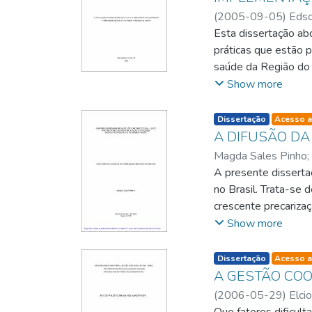
(
2005-09-05
)
Edso
Ana Akemi Ikeda
Esta dissertação abo
práticas que estão 
saúde da Região do A
de um estudo de cas
Show more
social desenvolvido
resultados indicam q
listelement.badge.d
Dissertação
Acesso a
parâmetro adotado -
A DIFUSÃO DA
implementação são a
Magda Sales Pinho
;
planejamento e aval
A presente dissert
Observou-se, também
no Brasil. Trata-se 
comportamento e de
crescente precariza
utilizadas, ainda qu
em decorrência da gl
Show more
se que ações objet
bibliográfica, toma
não foi detectada e
Trabalho Decente. T
listelement.badge.d
Dissertação
Acesso a
Metropolitanas de S
A GESTÃO COO
mas que ainda não p
(
2006-05-29
)
Elci
da Bahia, que já po