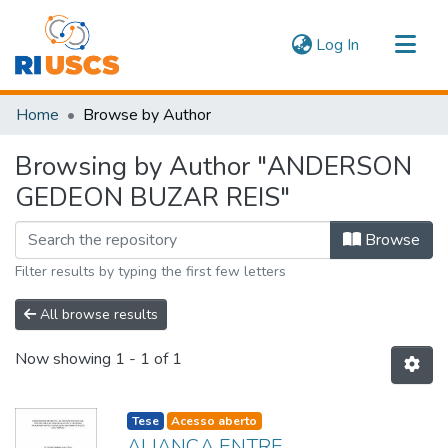
(current)
Log In
Communities & Collections
Home
Browse by Author
Navigate
Browsing by Author "ANDERSON
GEDEON BUZAR REIS"
Browse
Filter results by typing the first few letters
All browse results
Now showing
1 - 1 of 1
listelement.badge.dso-type
Tese
Acesso aberto
ALIANÇA ENTRE